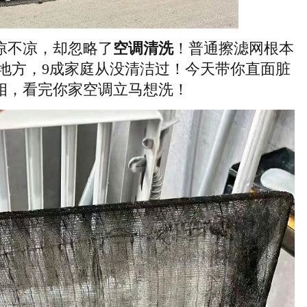
凉不凉，却忽略了
空调清洗
！普通擦滤网根本
地方，9成家庭从没清洁过！今天带你直面脏
相，看完你家空调立马想洗！