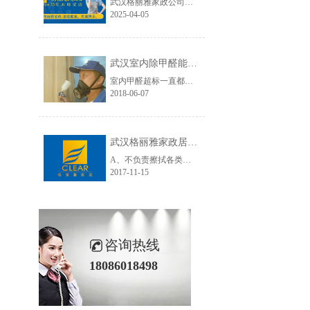
武汉格丽雅家政公司介绍
2025-04-05
武汉室内除甲醛能够彻底清除吗？室内除甲醛有用吗?
室内甲醛超标一直都是很多市民都担心的事情，因为甲醛的危害太大，如果对室内甲醛浓度超标稍不注意就可能产生咳嗽、皮肤发炎、心律不齐甚至是白血病等疾病。而面对市面上越来越多的室内除甲醛方法和设备
2018-06-07
武汉格丽雅家政居家日常保洁和开荒保洁不包含的范围如下
A、不负责擦拭各类灯具(因灯具易损易破，公司有专门的师傅负责清洗)B、不负责各类古董、字画的清洁和搬运工作C、不负责各类电视和电脑等电子产品的屏幕清洁工作D、不负责各类供奉物品的擦拭(如佛像等)E、不负责室外建筑墙体清洁(一楼除外)，如客户强制要求，出现任何问题由客户完全负责F、不负责客户私自与员工发生雇......
2017-11-15
咨询热线
18086018498