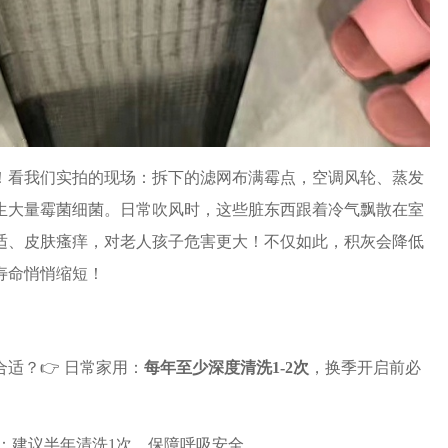
！看我们实拍的现场：拆下的滤网布满霉点，空调风轮、蒸发
生大量霉菌细菌。日常吹风时，这些脏东西跟着冷气飘散在室
适、皮肤瘙痒，对老人孩子危害更大！不仅如此，积灰会降低
寿命悄悄缩短！
合适？
👉 日常家用：
每年至少深度清洗1-2次
，换季开启前必
：建议半年清洗1次，保障呼吸安全。